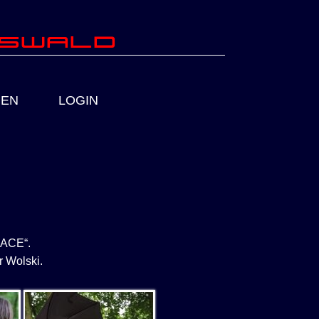
fswald
IEN
LOGIN
JACE“.
r Wolski.